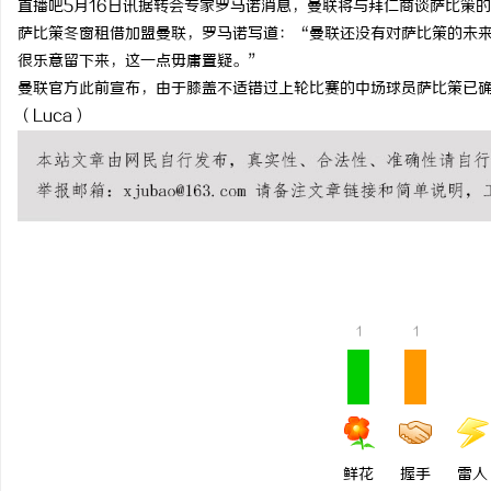
直播吧5月16日讯据转会专家罗马诺消息，曼联将与拜仁商谈萨比策
萨比策冬窗租借加盟曼联，罗马诺写道：“曼联还没有对萨比策的未
很乐意留下来，这一点毋庸置疑。”
曼联官方此前宣布，由于膝盖不适错过上轮比赛的中场球员萨比策已
（Luca）
昌
1
1
百
鲜花
握手
雷人