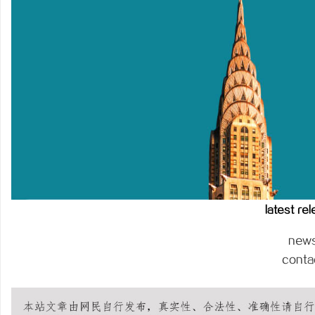
东莞厚街居家 & 医院护
生参考指南
科
网
latest re
new
conta