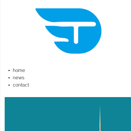
昌
home
news
contact
百