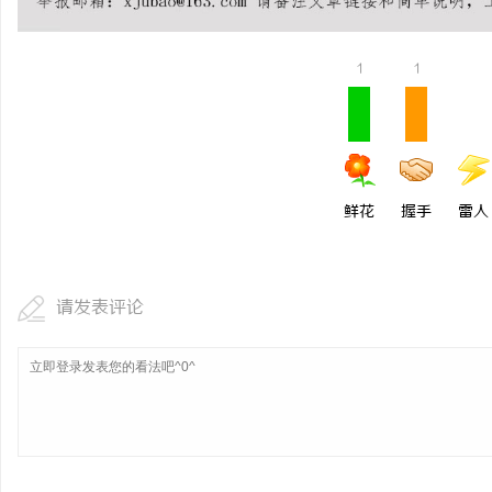
揭秘！专业充电桩项目软
哪些行业秘诀？
1
1
科
鲜花
握手
雷人
网
请发表评论