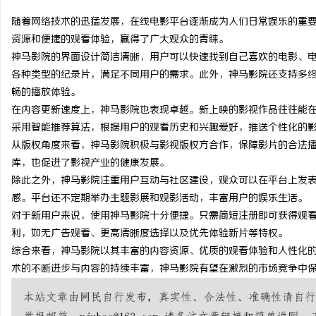
随着网络技术的迅猛发展，在线电影平台逐渐成为人们日常娱乐的重
资源和便捷的观看体验，赢得了广大观众的青睐。
神马影院的界面设计简洁清晰，用户可以快速找到自己喜欢的电影、
各种类型的纪录片，满足不同用户的需求。此外，神马影院还支持多
昌
畅的播放体验。
在内容更新速度上，神马影院也表现卓越。新上映的影视作品往往能
采用智能推荐算法，根据用户的观看历史和兴趣爱好，推送个性化的
从版权角度来看，神马影院积极与影视版权方合作，保障影片的合法
库，也促进了影视产业的健康发展。
除此之外，神马影院注重用户互动与社区建设，观众可以在平台上发
感。平台还不定期举办主题影展和观影活动，丰富用户的娱乐生活。
对于新用户来说，使用神马影院十分便捷。只需简短注册即可获得观
百
利，如无广告观看、更高清晰度选择以及优先体验新片等特权。
综合来看，神马影院以其丰富的内容资源、优质的观看体验和人性化
术的不断进步与内容的持续丰富，神马影院有望在激烈的市场竞争中