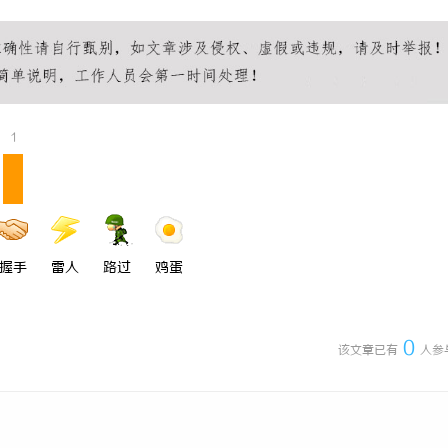
技术密集型企业的人才暗战：北京商
师如何守住“人带技术走”的底线
1
握手
雷人
路过
鸡蛋
0
该文章已有
人参