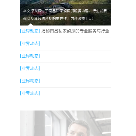
本文深入探讨了南昌私家侦探的服务内容、行业发展
现状及其合法合规的重要性，为读者提【....】
[业界动态]
揭秘南昌私家侦探的专业服务与行业
现状全面解析
[业界动态]
[业界动态]
[业界动态]
[业界动态]
[业界动态]