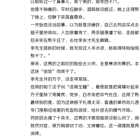
以前听过一个真事儿，有个男的，那年四十六。
他是干销售的，平时应酬多，酒局就没断过，晚上还得熬
了晚上，安静下来简直要命。
一开始他没当回事，以为就是没睡好，自己去药店买点去
脑子里拼命叫。人也跟着垮了，两条腿像灌了铅，走路都
昌
后来实在熬不住了，去找李俊才先生瞧瞧。
李先生搭脉的时候，就发现这人手冰凉，脉跳得特别细弱
熬干了。”
原来，这男的之前吃的那些去火药，全是寒凉伤胃的。本
这块“田地”彻底干了。
李先生开的方子，没走寻常路。
他用的那个法子叫“滋肾生髓”，意思就是把肾精补起来
方子里除了用黄芪、党参、白术来把中气托住，还用了熟
百
最特别的是，因为这病根子扎得太深，普通的草药劲儿透
专门搜剔经络里的死血和顽痰，给补进去的精气开路。
药抓回去喝了十来天，这男的才感觉脑袋没那么闷了，响
既然对症，原方稍微动了动，又接着吃。这一调理就是两
消停。