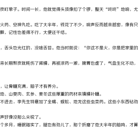
夜盯单子。时间一长，他就觉得头顶像扣了个锣，整天“咚咚”地响，尤
火药、安神丸吃。吃了大半年，钱花了不少，响声反而越来越密，像有只
飘，记性也差得不行，大便还干结。
，舌头也光红的，没啥舌苔。他当时就说：“你这不是火，你是把家里的
来长期熬夜就耗伤了肾精，再被凉药一激，脾胃也虚了，气血生化不动，
，让骨髓充满，脑子才有养分。
地、山萸肉、玄参、麦冬这些厚重的药材来填精补髓。
不进去，李先生特意加了全蝎、蜈蚣、地龙这些虫类药。这些小东西钻劲
声好像没那么尖锐了。
个多月，睡眠踏实了，腿也有劲儿了，那个折磨了他大半年的脑鸣，才算