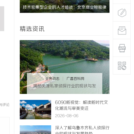
业秘密律
天津私家侦探揭秘：专业调查服务与行业现状
沈阳私家侦
详细解析
真相的专家
精选资讯
业界动态
|
广昌百科网
揭秘天津私家侦探行业的现状与发
展趋势
6090新视觉：解读新时代文
与评论
化潮流与审美变迁
2026-08-06
深入了解乌鲁木齐私人侦探行