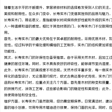
随着生活水平的不断提升，家居装修材料的选择愈发受到人们的关注
美观和耐用性。在众多门类中，长寿实木门凭借其独特的品质与魅力
长寿实木门，顾名思义，是指能够长时间保持良好性能和外观的实木
人一种温暖和谐的感觉。相比于其他材质的门，长寿实木门不仅耐用
昌
用。
首先，长寿实木门的最大优势在于其卓越的耐用性。采用优质木材，
定性。经过科学的干燥处理和精细的工艺制作，实木门的结构更加紧
功能性。
其次，长寿实木门的环保性也备受推崇。由于采用天然木材，且加工
健康的居住环境。同时，实木具有良好的呼吸性，能够调节室内湿度
此外，长寿实木门的美观度不可忽视。天然木纹丰富多变，每一扇实
样化的造型设计，无论是简约现代、欧式古典还是中式传统，实木门
百
选购长寿实木门时，应重点关注几个方面。首先是木材的种类和质量
的拼接方式、涂饰工艺等，这些都会影响门的稳定性和美观性；此外
体使用体验和安全性。
维护方面，长寿实木门虽然耐用，但仍需定期保养。日常清洁时，建
面的细小划痕，可用专用木蜡油进行修复，保持门面的光泽。同时，