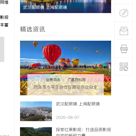
同维
研发体系
武汉配眼镜 上海配眼镜
武汉配眼镜
影视
丰富
精选资讯
业界动态
|
广昌百科网
防坠落水平生命线在高空作业安全
中的关键作用与应用解析
武汉配眼镜 上海配眼镜
2026-08-07
探索红果影视：打造品质影视