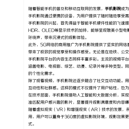
随着智能手机的普及和移动互联网的发展，
手机影院
成为
手机影院通过便携的设备，为用户提供了随时随地享受高
手机影院的兴起，首先得益于智能手机硬件性能的飞速提
HDR、OLED等显示技术的加持，能够呈现媲美小型
昌
环绕声，带来沉浸式的观影体验。
此外，5G网络的商用推广为手机影院提供了坚实的网络
带来了极致的视觉享受和操作感受。无论是在地铁、公交
手机影院平台的内容生态同样丰富多彩。主流的视频平台如
涵盖电影、电视剧、综艺、动漫、纪录片等多种类型。同
的个性化需求。
除了观看视频，手机影院还逐步融合了社交互动功能。用
互动性和社群感。这样的模式不仅提升了用户粘性，也为
百
在技术层面，手机影院借助人工智能和大数据分析，实现
准匹配用户感兴趣的影片，显著提升观影满意度和内容曝
随着虚拟现实（VR）和增强现实（AR）技术的发展，
用，用户可以置身于360度的虚拟影院环境，观影效果
式。