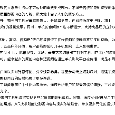
现代人娱乐生活中不可或缺的重要组成部分。不同于传统的电影院观影体
质量影视内容的可能，极大地丰富了人们的娱乐方式。
升。如今的手机屏幕越来越大，分辨率更高，色彩还原度更准确，加上
电影院的视觉效果。同时，手机的音频技术也不断进步，支持高品质的立体
基础。高速、低延迟的5G环境保证了在线视频的流畅播放和实时互动，
、还是户外环境，用户都能即刻打开手机影院，进入影视世界。
Netflix、腾讯视频、优酷、爱奇艺等均推出了针对手机用户优化的应
时，越来越多的原创内容和短视频也通过手机影院平台被传播，满足不同
户可以实时弹幕评论、分享观影心得，甚至参与线上观影派对，增强了观
影视内容的传播拓展了更多渠道。
了智能推荐和个性化内容推送。通过分析用户的观看习惯和偏好，平台能
光率。
未来的手机影院将实现更具沉浸感的观影体验。例如，通过VR眼镜配合手
更加震撼。AR技术则能让影视内容与现实环境融合，带来更多元化的娱乐