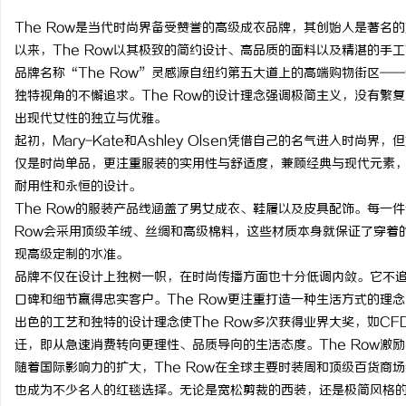
The Row是当代时尚界备受赞誉的高级成衣品牌，其创始人是著名的双胞胎
以来，The Row以其极致的简约设计、高品质的面料以及精湛的手
品牌名称“The Row”灵感源自纽约第五大道上的高端购物街区—
独特视角的不懈追求。The Row的设计理念强调极简主义，没有繁
昌
出现代女性的独立与优雅。
起初，Mary-Kate和Ashley Olsen凭借自己的名气进入时尚
仅是时尚单品，更注重服装的实用性与舒适度，兼顾经典与现代元素
耐用性和永恒的设计。
The Row的服装产品线涵盖了男女成衣、鞋履以及皮具配饰。每一
Row会采用顶级羊绒、丝绸和高级棉料，这些材质本身就保证了穿着
现高级定制的水准。
品牌不仅在设计上独树一帜，在时尚传播方面也十分低调内敛。它不
百
口碑和细节赢得忠实客户。The Row更注重打造一种生活方式的理
出色的工艺和独特的设计理念使The Row多次获得业界大奖，如C
迁，即从急速消费转向更理性、品质导向的生活态度。The Row激
随着国际影响力的扩大，The Row在全球主要时装周和顶级百货商
也成为不少名人的红毯选择。无论是宽松剪裁的西装，还是极简风格