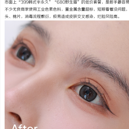
市面上“399韩式半永久”“680野生眉”的低价套餐，是新手最
购买商标：企业品牌布局的关键策略
开店最怕“搜不到”为什
不少无良商家使用工业色素色料，重金属含量超标，短期看着没问题
头、棉片，消毒流程敷衍，极易造成皮肤交叉感染，烂脸风险高。
ai却天天给他免费派单？
科
网