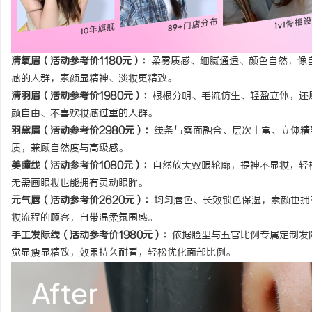
清氧眉（活动参考价1180元）：
柔雾质感、细腻通透、颜色自然，像
感的人群，素颜显精神、淡妆更精致。
清羽眉（活动参考价1980元）：
根根分明、毛流仿生、轻盈立体，还
颜自由、不喜欢妆感过重的人群。
羽黛眉（活动参考价2980元）：
线条与雾面融合、层次丰富、立体精
质，兼顾自然度与高级感。
美瞳线（活动参考价1080元）：
自然放大双眼轮廓，提神不显妆，轻
无需画眼妆也能拥有灵动眼眸。
元气唇（活动参考价2620元）：
均匀唇色、长效锁色保湿，素颜也拥
妆流程的顾客，自带温柔氛围感。
手工发际线（活动参考价1980元）：
依据脸型与五官比例专属定制发
觉显瘦显精致，效果持久耐看，轻松优化面部比例。