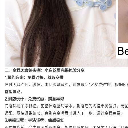
三、全程无套路实测：小白纹眉完整体验分享
1.预约咨询：免费对接，就近安排
通过大众点评
、
微信、电话
即可预约，专属顾问1v1免费对接，根据
营销套路。
2.到店设计：免费试画，满意再做
门店环境干净舒适，配备休息区与茶水。到店后先沟通审美偏好，无
适配，反复调整细节，直到完全满意才进入下一步，设计全程免费。
3.实操过程：手法轻柔，痛感极低
正式操作前
，会
为顾客
敷舒缓膏，整体痛感极低，
大多数人反馈“几