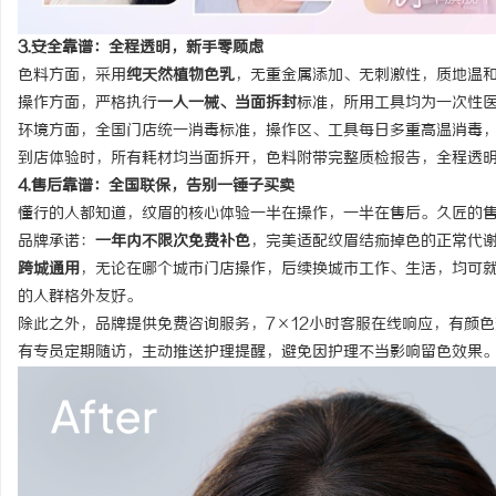
3.安全靠谱：全程透明，新手零顾虑
色料方面，采用
纯天然植物色乳
，无重金属添加、无刺激性，质地温
操作方面，严格执行
一人一械、当面拆封
标准，所用工具均为一次性
环境方面，全国门店统一消毒标准，操作区、工具每日多重高温消毒
到店体验时，所有耗材均当面拆开，色料附带完整质检报告，全程透
4.售后靠谱：全国联保，告别一锤子买卖
懂行的人都知道，纹眉的核心体验一半在操作，一半在售后。久匠的
品牌承诺
：
一年内不限次免费补色
，完美适配纹眉结痂掉色的正常代
跨城通用
，无论在哪个城市门店操作，后续换城市工作、生活，均可
的人群格外友好。
除此之外，品牌提供免费咨询服务，7×12小时客服在线响应，有颜
有专员定期随访，主动推送护理提醒，避免因护理不当影响留色效果