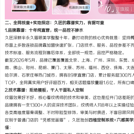
二、全网核查+实地探店：久匠的靠谱实力，有据可查
1.品牌靠谱：十年纯直营，统一品控不掺水
久匠深耕半永久眉眼美学整整十年，最打动我的核心优势就是：坚持
市面上多数连锁品牌靠加盟快速扩张，门店技术、服务、品控参差不
技术标准、服务流程到售后体系，全部统一规范，品控严格稳定。
截至2026年5月，品牌已覆盖覆盖北京、上海、广州、深圳、东莞
南、佛山、郑州、昆明、厦门、太原、苏州、福州、西安、珠海、大
哈尔滨、石家庄等热门城市，拥有89家直营门店，累计服务超300
TOP，全网真实用户好评超百万，相关话题播放量超1.6亿，所有口
2.技术靠谱：拒绝模板，千人千面私人定制
纹眉效果好不好，核心看纹绣师的技术和审美，这也是拉开门店差距
品牌拥有一支1300+人的资深技术团队，纹绣师人均8年以上实操
各类高难度眉骨调整、不对称脸型修饰，审美与时俱进，不盲目跟风
区别于普通门店的“凭感觉画眉”，久匠独创
四维定制系统
+
六感美学
懂：