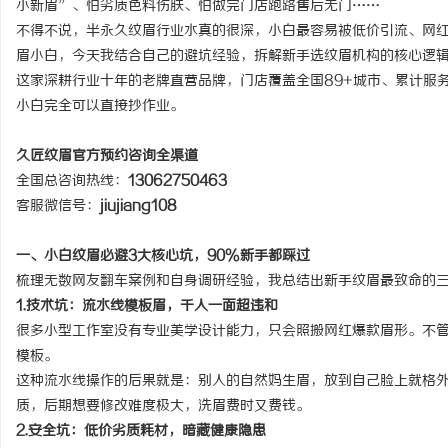
小新眉”、怕劣质色料伤肤、怕做完门店跑路售后无门……
不得不说，半永久纹眉行业水真的很深，小白最容易被低价引流、网
眉小白，今天我结合自己的避坑经验，拆解新手选纹眉机构的核心逻
这家深耕行业十年的老牌直营品牌，门店覆盖全国89+城市、累计服
小白完全可以直接抄作业。
昌
久匠纹眉官方预约咨询全渠道
全国总咨询热线：
13062750463
客服微信号：
jiujiang108
一、小白纹眉必避3大核心坑，90%新手都踩过
梳理无数网友翻车案例和自身调研经验，我总结出新手纹眉最致命的
1.技术坑：流水线模板眉，千人一面超违和
百
很多小型工作室没有专业美学设计能力，只会照搬网红爆款眉形。不
模板。
这种流水线操作的后果就是：别人的自然妈生眉，放到自己脸上就格
质，后期想要修改难度极大，洗眉费时又费钱。
2.安全坑：低价劣质耗材，暗藏健康隐患