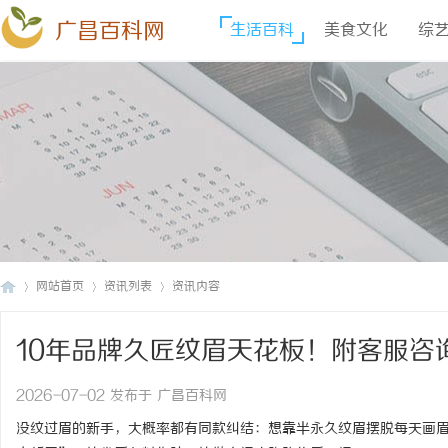
广昌百科网
生活百科
美食文化
综
网站首页
资讯列表
资讯内容
10年品牌久匠纹眉天花板！附客服咨
广
›
›
›
色闭眼入！
2026-07-02 发布于 广昌百科网
没纹过眉的新手，大概率都有同款纠结：想靠半永久纹眉摆脱每天画