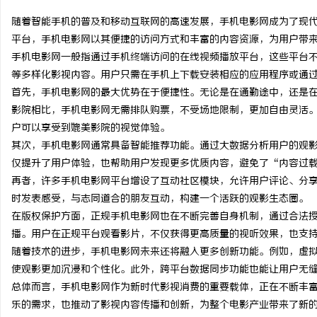
随着智能手机的普及和移动互联网的高速发展，手机电影网成为了现
平台，手机电影网以其便捷的访问方式和丰富的内容资源，为用户带
手机电影网一般指通过手机终端访问的在线视频播放平台，这些平台
等多样化影视内容。用户只需在手机上下载安装相应的应用程序或通
昌
首先，手机电影网的最大优势在于便捷性。无论是在通勤途中，还是
影院相比，手机电影网无需排队购票，不受场地限制，更加自由灵活。
户可以享受到媲美影院的视觉体验。
其次，手机电影网通常具备智能推荐功能。通过大数据分析用户的观
仅提升了用户体验，也帮助用户发现更多优质内容，避免了“内容过
再者，许多手机电影网平台增设了互动社区模块，允许用户评论、分
时发表感受，与志同道合的朋友互动，构建一个活跃的观影生态圈。
在版权保护方面，正规手机电影网也在不断完善自身机制，通过合法
百
播。用户在正规平台观看影片，不仅获得更高质量的视听效果，也支
随着技术的进步，手机电影网未来还将融入更多创新功能。例如，虚拟
使观影更加沉浸和个性化。此外，跨平台数据同步功能也能让用户无
总体而言，手机电影网作为新时代影视消费的重要载体，正在不断丰
乐的需求，也推动了影视内容传播和创新，为整个电影产业带来了新