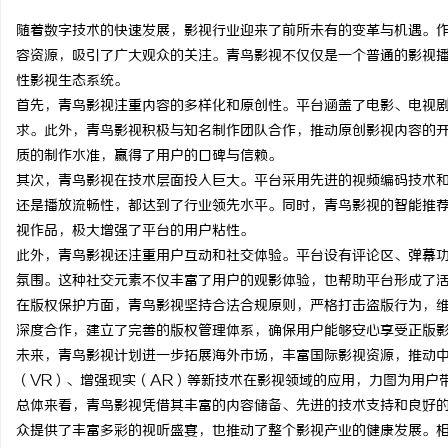
随着数字技术的快速发展，影视行业迎来了前所未有的变革与机遇。
容资源，吸引了广大观众的关注。青鸟影视不仅仅是一个普通的影视
性影视生态系统。
首先，青鸟影视注重内容的多样化和原创性。平台涵盖了电影、电视
昌
求。此外，青鸟影视积极与知名制作团队合作，推动原创影视内容的开
质的制作水准，赢得了用户的口碑与信赖。
其次，青鸟影视在技术层面投入巨大。平台采用先进的视频编码技术
还是播放流畅性，都达到了行业领先水平。同时，青鸟影视的智能推
视作品，极大增强了平台的用户粘性。
此外，青鸟影视还注重用户互动和社交体验。平台设有评论区、弹幕
氛围。这种社交元素不仅丰富了用户的观影体验，也帮助平台形成了
在版权保护方面，青鸟影视坚持合法合规原则，严格打击盗版行为，
百
深度合作，建立了完善的版权管理体系，确保用户能够安心享受正版
未来，青鸟影视计划进一步拓展海外市场，丰富国际影视资源，推动
（VR）、增强现实（AR）等新技术在影视领域的应用，力图为用户
总体来看，青鸟影视凭借其丰富的内容储备、先进的技术支持和良好
众提供了丰富多彩的视听盛宴，也推动了整个影视产业的健康发展。