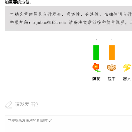
加重要的地位。
东莞厚街居家 & 医院护
生参考指南
科
1
1
鲜花
握手
雷人
网
请发表评论