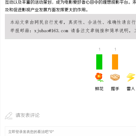
互动以及丰富的活动策划，成为电影爱好者心目中的理想观影平台。
揭秘！专业充电桩项目软件开发商，究竟藏着
购买商标：企业品牌布局
及和促进影视产业发展方面发挥更大的作用。
哪些行业秘诀？
科
1
1
网
鲜花
握手
雷人
请发表评论