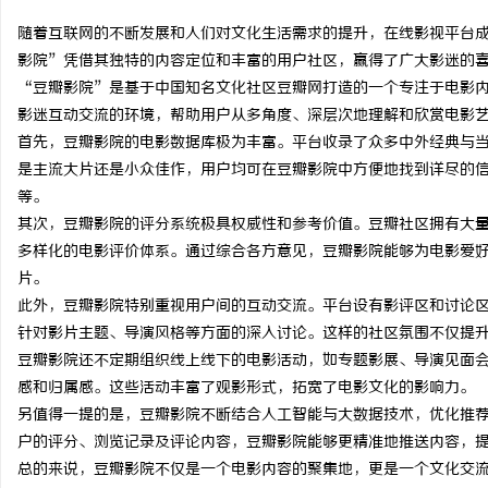
随着互联网的不断发展和人们对文化生活需求的提升，在线影视平台
影院”凭借其独特的内容定位和丰富的用户社区，赢得了广大影迷的
“豆瓣影院”是基于中国知名文化社区豆瓣网打造的一个专注于电影
影迷互动交流的环境，帮助用户从多角度、深层次地理解和欣赏电影
昌
首先，豆瓣影院的电影数据库极为丰富。平台收录了众多中外经典与
是主流大片还是小众佳作，用户均可在豆瓣影院中方便地找到详尽的
等。
其次，豆瓣影院的评分系统极具权威性和参考价值。豆瓣社区拥有大
多样化的电影评价体系。通过综合各方意见，豆瓣影院能够为电影爱
片。
此外，豆瓣影院特别重视用户间的互动交流。平台设有影评区和讨论
针对影片主题、导演风格等方面的深入讨论。这样的社区氛围不仅提
百
豆瓣影院还不定期组织线上线下的电影活动，如专题影展、导演见面
感和归属感。这些活动丰富了观影形式，拓宽了电影文化的影响力。
另值得一提的是，豆瓣影院不断结合人工智能与大数据技术，优化推
户的评分、浏览记录及评论内容，豆瓣影院能够更精准地推送内容，
总的来说，豆瓣影院不仅是一个电影内容的聚集地，更是一个文化交