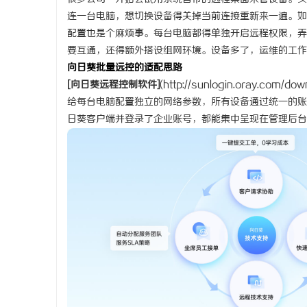
连一台电脑，想切换设备得关掉当前连接重新来一遍。如
武汉配眼镜 上海配眼镜
贝净 AC
配置也是个麻烦事。每台电脑都得单独开启远程权限，弄
全解析
要互通，还得额外搭设
组网
环境。设备多了，运维的工作
科
向日葵批量远控的适配思路
[向日葵
远程控制软件
]
(
http://sunlogin.oray.com/dow
给每台电脑配置独立的网络参数，所有设备通过统一的账
日葵客户端并登录了企业账号，都能集中呈现在管理后台
网