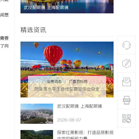
武汉配眼镜 上海配眼镜
利星能联合
之间想
同解决方案
精选资讯
不需要
了向
业界动态
|
广昌百科网
防坠落水平生命线在高空作业安全
中的关键作用与应用解析
武汉配眼镜 上海配眼镜
2026-08-07
探索红果影视：打造品质影视