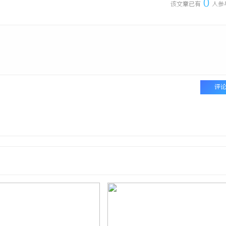
0
该文章已有
人参
评