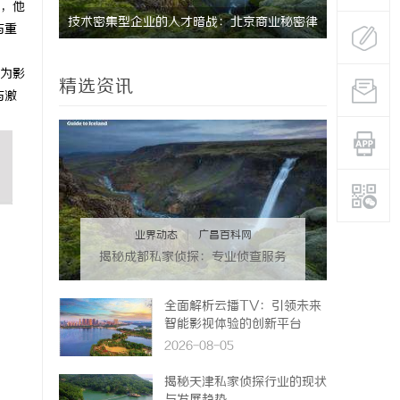
品，他
技术密集型企业的人才暗战：北京商业秘密律
天津私家侦
与重
师如何守住“人带技术走”的底线
详细解析
也为影
精选资讯
与激
业界动态
|
广昌百科网
揭秘成都私家侦探：专业侦查服务
助您解心中疑惑
全面解析云播TV：引领未来
智能影视体验的创新平台
2026-08-05
揭秘天津私家侦探行业的现状