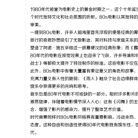
1980年代被誉为电影史上的黄金时期之一，这个十年
个时代独特文化和社会氛围的折射。80s电影以其独特
审美。
一提到80s电影，许多人脑海里首先浮现的便是经典的
昌
旅行的奇思妙想吸引了无数影迷，其对科技与家庭关系的
塑造了阿诺·施瓦辛格这一银幕硬汉的经典形象；而《霹
80年代的电影在视觉效果上也迎来了飞跃，许多导演和
战士》等都极大提升了特效制作的标准。这些电影不仅在
此外，80s电影中有着大量富有象征意义的角色和故事
充满力量又有人性的脆弱；《雨人》触及了社会边缘群体
娱乐中获得更多的共鸣和思考。
音乐也是80年代电影不可或缺的一部分。那时许多影片
百
激昂旋律，伴随着电影情节深入人心；还有《闪舞》的主
合，增强了影片的感染力，提升了整体艺术价值。
时代背景同样对80s电影风格具有重要影响。冷战余热
态度。这种自由和创造性使得80年代电影既有娱乐性，
代。