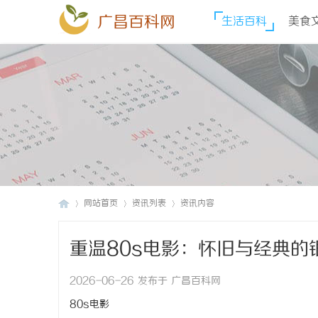
广昌百科网
生活百科
美食
网站首页
资讯列表
资讯内容
重温80s电影：怀旧与经典的
广
›
›
›
2026-06-26 发布于 广昌百科网
80s电影