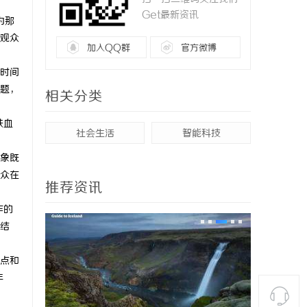
Get最新资讯
为那
和观众
加入QQ群
官方微博
用时间
题，
相关分类
铁血
社会生活
智能科技
形象既
众在
推荐资讯
作的
结
观点和
年