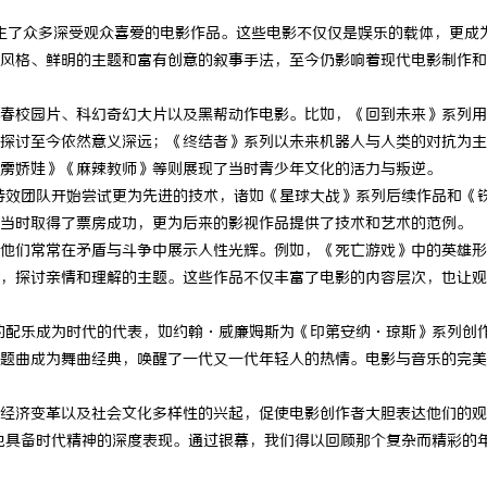
诞生了众多深受观众喜爱的电影作品。这些电影不仅仅是娱乐的载体，更成
的风格、鲜明的主题和富有创意的叙事手法，至今仍影响着现代电影制作
青春校园片、科幻奇幻大片以及黑帮动作电影。比如，《回到未来》系列
探讨至今依然意义深远；《终结者》系列以未来机器人与人类的对抗为主
雳娇娃》《麻辣教师》等则展现了当时青少年文化的活力与叛逆。
特效团队开始尝试更为先进的技术，诸如《星球大战》系列后续作品和《
当时取得了票房成功，更为后来的影视作品提供了技术和艺术的范例。
，他们常常在矛盾与斗争中展示人性光辉。例如，《死亡游戏》中的英雄
，探讨亲情和理解的主题。这些作品不仅丰富了电影的内容层次，也让观
的配乐成为时代的代表，如约翰·威廉姆斯为《印第安纳·琼斯》系列创
题曲成为舞曲经典，唤醒了一代又一代年轻人的热情。电影与音乐的完美
、经济变革以及社会文化多样性的兴起，促使电影创作者大胆表达他们的
也具备时代精神的深度表现。通过银幕，我们得以回顾那个复杂而精彩的