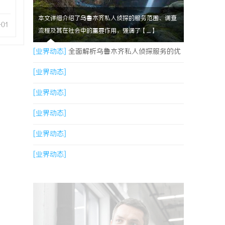
本文详细介绍了乌鲁木齐私人侦探的服务范围、调查
-01
流程及其在社会中的重要作用，强调了【....】
[业界动态]
全面解析乌鲁木齐私人侦探服务的优
势与应用
[业界动态]
[业界动态]
[业界动态]
[业界动态]
[业界动态]