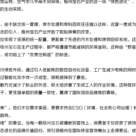
地运转，空气中几乎闻不到异味。梧州宝石产业的这一场“绿色进化”，
的生动实践。
，由于缺乏统一管理，废水处理和废料回收往往难以达标，这曾一度成为
念的引入，梧州宝石产业开始了脱胎换骨的改变。
仅实现了资源的统一配置，更配套了先进的污水处理和废物回收系统。这
梧州宝石
在生产过程中，都严格遵循节能减排的环保准则。这种由“野蛮
，成功贴上了“负责任制造”的标签。
行绿色升级。通过引入低能耗的数控自动化设备，工厂在减少电耗的同时
过智能化流水线一次成型，损耗被降到了最低。
割方式减少了粉尘的外泄，极大地改善了车间工人的作业环境。这种既环
子，更凭借卓越的质量一致性，赢得了国际顶级品牌商的青睐。
身”。他们不仅要求美丽，更要求符合ESG（环境、社会和公司治理）
趋势。
续”的象征。当每一颗
梧州宝石
被镶嵌到首饰上，消费者不仅收获了装饰
态进化的品牌价值回归，将引领梧州在国际珠宝首饰舞台上走得更远，成