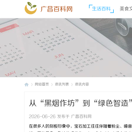
广昌百科网
生活百科
美食
网站首页
资讯列表
资讯内容
从“黑烟作坊”到“绿色智造
广
›
›
›
2026-06-26 发布于 广昌百科网
在很多人的刻板印象中，宝石加工往往伴随着粉尘、噪音