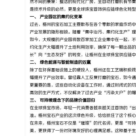
然不同的景象：整洁的现代化厂房，全自动打磨机有节奏
是技术升级的必然，更是全球珠宝首饰供应链绿色化转型
一、 产业园区的集约化变革
过去，梧州的宝石加工主要散布在各个零散的家庭作坊中
产业发展的隐形枷锁。随着“集中治污、集约化生产”理
昌
如今，大规模的产业园将数百家加工企业集中在一起，不
约化生产大幅提升了土地利用效率，确保了每一颗出品的
长”向“生态友好”的转变，让梧州在全球珠宝供应链中
二、 绿色能源与智能制造的双赢
除了在环保基础设施上的硬投入，梧州还在工艺端积极践
幅提升了产出效率。曾经靠人工反复打磨的宝石，如今通
更重要的是，这些自动化设备在工作时，通过封闭式的切
高效的生产方式，不仅解决了过去产业“污染大户”的帽
百
三、 可持续理念下的品牌价值回归
在全球珠宝市场，年轻一代消费者越来越关注首饰的“出
准。梧州宝石产业的这次绿色升级，恰恰抓住了这个核心
在未来，梧州宝石不仅是“璀璨”的代名词，更是“可持
美，更获得了一份对环境友好的心理满足感。这种基于生