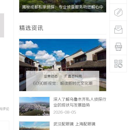
云，守护
揭秘成都私家侦探：专业侦查服务助您解心中
全面解析云
疑惑
创新平台
精选资讯
业界动态
|
广昌百科网
6090新视觉：解读新时代文化潮
流与审美变迁
深入了解乌鲁木齐私人侦探行
业的现状与发展趋势
与评论
2026-08-05
武汉配眼镜 上海配眼镜