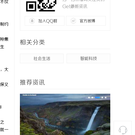
不仅
Get最新资讯
加入QQ群
官方微博
制约
种集
相关分类
生
社会生活
智能科技
，大
推荐资讯
保又
标
之
就一