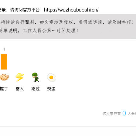
探揭秘：专业调查服务与行业现状
沈阳私家侦探服务全面解析：破解疑
问官方平台：https://wuzhoubaoshi.cn/
真相的专家助力
1
握手
雷人
路过
鸡蛋
0
该文章已有
人参