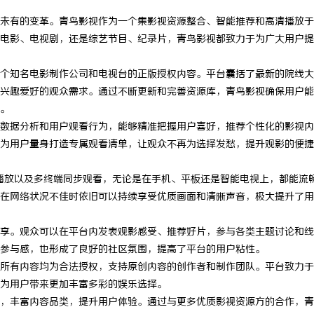
未有的变革。青鸟影视作为一个集影视资源整合、智能推荐和高清播放于
电影、电视剧，还是综艺节目、纪录片，青鸟影视都致力于为广大用户提
个知名电影制作公司和电视台的正版授权内容。平台囊括了最新的院线大
兴趣爱好的观众需求。通过不断更新和完善资源库，青鸟影视确保用户能
。
数据分析和用户观看行为，能够精准把握用户喜好，推荐个性化的影视内
为用户量身打造专属观看清单，让观众不再为选择发愁，提升观影的便捷
播放以及多终端同步观看，无论是在手机、平板还是智能电视上，都能流
在网络状况不佳时依旧可以持续享受优质画面和清晰声音，极大提升了用
享。观众可以在平台内发表观影感受、推荐好片，参与各类主题讨论和线
参与感，也形成了良好的社区氛围，提高了平台的用户粘性。
所有内容均为合法授权，支持原创内容的创作者和制作团队。平台致力于
为用户带来更加丰富多彩的娱乐选择。
，丰富内容品类，提升用户体验。通过与更多优质影视资源方的合作，青