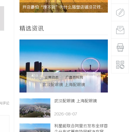
开店最怕“搜不到”为什么隔壁店铺没花钱，
武汉配眼镜
ai却天天给他免费派单？
精选资讯
业界动态
|
广昌百科网
武汉配眼镜 上海配眼镜
武汉配眼镜 上海配眼镜
与评论
2026-08-07
利星能联合阿里云发布全球首