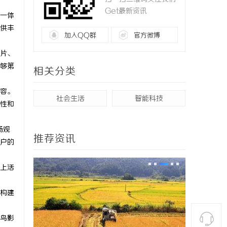
Get最新资讯
一体
供丰
加入QQ群
官方微博
片、
够第
相关分类
容。
社会生活
智能科技
性和
畅观
推荐资讯
户的
上活
构建
鸟影