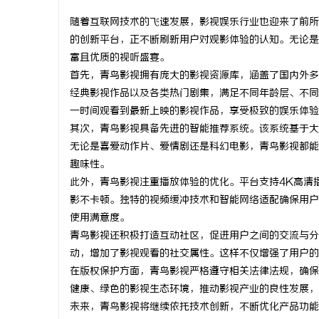
随着互联网技术的飞速发展，影视娱乐行业也迎来了前所
的创新平台，正不断刷新用户对观影体验的认知。无论是
富且优质的视听盛宴。
首先，青鸟影视拥有庞大的影视资源库，涵盖了国内外多
昌
经典影视作品以及各类热门剧集，满足不同年龄层、不同
一时间观看到最新上映的影视作品，享受极致的娱乐体验
其次，青鸟影视具备先进的智能推荐系统。该系统基于大
无论是喜爱动作片、爱情剧还是科幻电影，青鸟影视都能
趣味性。
此外，青鸟影视注重播放体验的优化。平台支持4K高清
影不卡顿。独特的视频缓冲技术和智能网络适配确保用户
使用满意度。
百
青鸟影视还积极打造互动社区，促进用户之间的交流与分
动，增加了影视观看的社交属性。这样不仅增强了用户的
在版权保护方面，青鸟影视严格遵守相关法律法规，确保
健康、绿色的影视生态环境，推动影视产业的良性发展，
未来，青鸟影视将继续依托技术创新，不断优化产品功能