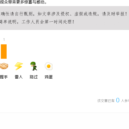
观众带来更多惊喜与感动。
充电桩项目软件开发商，究竟藏着
购买商标：企业品牌布局的关键策略
诀？
1
握手
雷人
路过
鸡蛋
0
该文章已有
人参