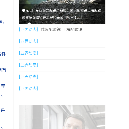
暮光ILIT专业验光配镜产品服务武汉配眼镜上海配眼
镜资质保障验光流程验光师门店案【....】
作，
[业界动态]
武汉配眼镜 上海配眼镜
[业界动态]
[业界动态]
寄件-
[业界动态]
拥有
[业界动态]
品等
[业界动态]
业、
、丹
。
全、