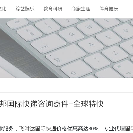
文化
综艺娱乐
教育科研
商旅生涯
体育健康
邦国际快递咨询寄件-全球特快
输服务，
飞时达
国际快递
价格优惠高达80%。专业代理
国