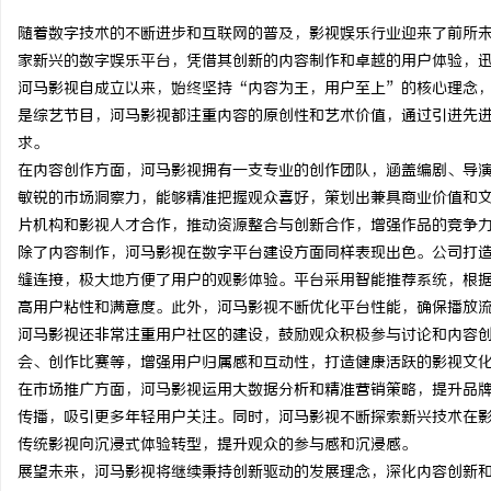
随着数字技术的不断进步和互联网的普及，影视娱乐行业迎来了前所
家新兴的数字娱乐平台，凭借其创新的内容制作和卓越的用户体验，
河马影视自成立以来，始终坚持“内容为王，用户至上”的核心理念
是综艺节目，河马影视都注重内容的原创性和艺术价值，通过引进先
昌
求。
在内容创作方面，河马影视拥有一支专业的创作团队，涵盖编剧、导
敏锐的市场洞察力，能够精准把握观众喜好，策划出兼具商业价值和
片机构和影视人才合作，推动资源整合与创新合作，增强作品的竞争
除了内容制作，河马影视在数字平台建设方面同样表现出色。公司打
缝连接，极大地方便了用户的观影体验。平台采用智能推荐系统，根
高用户粘性和满意度。此外，河马影视不断优化平台性能，确保播放
河马影视还非常注重用户社区的建设，鼓励观众积极参与讨论和内容
百
会、创作比赛等，增强用户归属感和互动性，打造健康活跃的影视文
在市场推广方面，河马影视运用大数据分析和精准营销策略，提升品
传播，吸引更多年轻用户关注。同时，河马影视不断探索新兴技术在影
传统影视向沉浸式体验转型，提升观众的参与感和沉浸感。
展望未来，河马影视将继续秉持创新驱动的发展理念，深化内容创新和