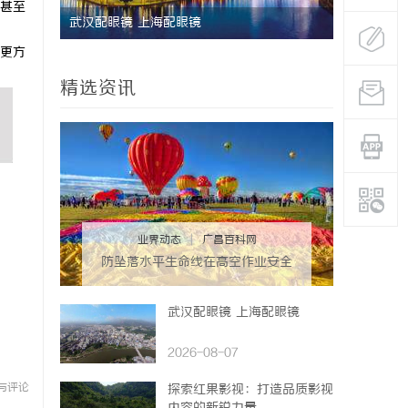
甚至
研发体系
武汉配眼镜 上海配眼镜
武汉配眼镜
更方
精选资讯
业界动态
|
广昌百科网
防坠落水平生命线在高空作业安全
中的关键作用与应用解析
武汉配眼镜 上海配眼镜
2026-08-07
与评论
探索红果影视：打造品质影视