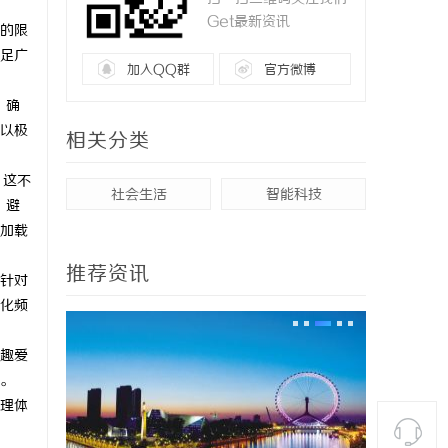
Get最新资讯
的限
足广
加入QQ群
官方微博
，确
以极
相关分类
。这不
社会生活
智能科技
，避
加载
推荐资讯
针对
化频
趣爱
。
理体