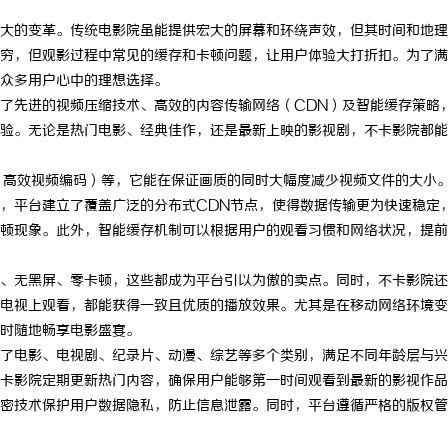
大的变革。传统电影院虽能提供宏大的屏幕和环绕声效，但其时间和地理
穷，但观影过程中常见的缓存和卡顿问题，让用户体验大打折扣。为了满
众多用户心中的理想选择。
了先进的视频压缩技术、高效的内容传输网络（CDN）及智能缓存策略
验。无论是热门电影、经典佳作，还是最新上映的影视剧，不卡影院都能
（高效视频编码）等，它能在保证画质的同时大幅度减少视频文件的大小
，平台建立了覆盖广泛的分布式CDN节点，使得数据传输更为快速稳定
顿现象。此外，智能缓存机制可以根据用户的观看习惯和网络状况，提前
、无黑屏、零卡顿，这些都成为平台引以为傲的卖点。同时，不卡影院还
电视上观看，都能获得一致且优质的播放效果。尤其是在移动网络环境变
时随地畅享电影盛宴。
了电影、电视剧、纪录片、动漫、综艺等多个类别，满足不同年龄层与兴
卡影院定期更新热门内容，确保用户能够第一时间观看到最新的影视作品
密技术保护用户数据隐私，防止信息泄露。同时，平台遵循严格的版权管