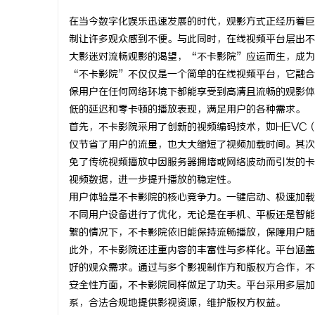
在当今数字化娱乐迅速发展的时代，观影方式正经历着巨
制让许多观众感到不便。与此同时，在线视频平台层出不
大影迷对流畅观影的渴望，“不卡影院”应运而生，成为
“不卡影院”不仅仅是一个简单的在线视频平台，它融合
昌
保用户在任何网络环境下都能享受到高清且流畅的观影体
低的延迟和零卡顿的播放表现，满足用户的各种需求。
首先，不卡影院采用了创新的视频编码技术，如HEVC
仅节省了用户的流量，也大大缩短了视频加载时间。其次
免了传统视频播放中因服务器拥堵或网络波动而引发的卡
视频数据，进一步提升播放的稳定性。
用户体验是不卡影院的核心竞争力。一键启动、极速加载
不同用户设备进行了优化，无论是在手机、平板还是智能
百
繁的情况下，不卡影院依旧能保持流畅播放，保障用户随
此外，不卡影院还注重内容的丰富性与多样化。平台涵盖
好的观众需求。通过与多个影视制作方和版权方合作，不
安全性方面，不卡影院同样做足了功夫。平台采用多层加
系，合法合规地提供影视资源，维护版权方权益。