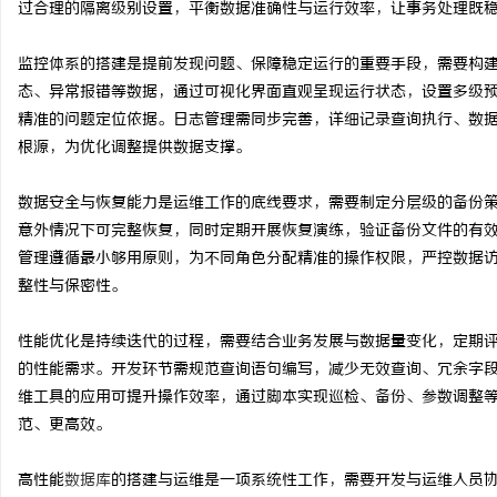
过合理的隔离级别设置，平衡数据准确性与运行效率，让事务处理既
揭秘！专业充电桩项目软
监控体系的搭建是提前发现问题、保障稳定运行的重要手段，需要构
哪些行业秘诀？
科
态、异常报错等数据，通过可视化界面直观呈现运行状态，设置多级
精准的问题定位依据。日志管理需同步完善，详细记录查询执行、数
根源，为优化调整提供数据支撑。
数据安全与恢复能力是运维工作的底线要求，需要制定分层级的备份
意外情况下可完整恢复，同时定期开展恢复演练，验证备份文件的有
管理遵循最小够用原则，为不同角色分配精准的操作权限，严控数据
整性与保密性。
网
性能优化是持续迭代的过程，需要结合业务发展与数据量变化，定期
的性能需求。开发环节需规范查询语句编写，减少无效查询、冗余字
维工具的应用可提升操作效率，通过脚本实现巡检、备份、参数调整
范、更高效。
高性能
数据库
的搭建与运维是一项系统性工作，需要开发与运维人员