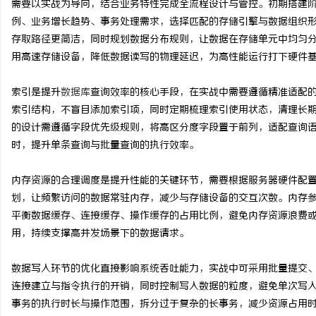
需要以实战为导向，结合业务特性完成全流程设计与管控。初期搭建
例、业务增长趋势、事务处理需求，选择匹配的存储引擎与数据组织
存取路径更简洁，同时规划数据分布规则，让数据在存储单元中均匀
用高速存储设备，降低数据读写的物理延迟，为高性能运行打下硬件
昌
索引是提升
数据库
查询效率的核心手段，在实战中需要遵循精准适配
索引结构，不盲目添加索引项，同时定期梳理索引使用状态，清理长
的设计需遵循字段优先级规则，将高区分度字段置于前列，适配查询
时，提升单条查询与批量查询的执行效率。
内存资源的合理调度是提升性能的关键环节，需要根据服务器硬件配
划，让频繁访问的数据常驻内存，减少与存储设备的交互次数。内存
平衡数据缓存、连接缓存、操作缓存的占用比例，避免内存资源浪费
百
用，持续支撑高并发场景下的数据请求。
数据写入环节的优化直接影响系统吞吐能力，实战中可采用批量提交
连接建立与指令执行的开销，同时控制写入数据的粒度，避免单次写
事务的执行时长与操作范围，拆分过于复杂的长事务，减少资源占用