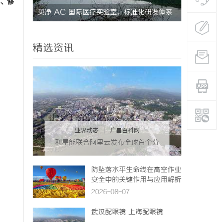
、修
研发体系
武汉配眼镜 上海配眼镜
武汉配眼镜
精选资讯
业界动态
|
广昌百科网
利星能联合阿里云发布全球首个分
布式算电协同解决方案
防坠落水平生命线在高空作业
安全中的关键作用与应用解析
2026-08-07
武汉配眼镜 上海配眼镜