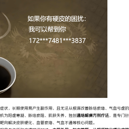
症状，长期使用易产生副作用，且无法从根源改善脉络瘀堵、气血亏虚的
机为阳虚寒凝、脉络瘀阻、肌肤失养，独创
通络解痹方剂疗法
，是专门针
靶向解决皮肤硬化、血管瘀堵、气血不通等核心问题。