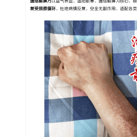
通络解痹方
以益气养血、温阳散寒、通络解痹为核心，根
开店最怕“搜不到”为什么隔壁店铺没花钱，
武汉配眼镜
复受损微循环
，杜绝病情反复，安全无副作用，适配各类
ai却天天给他免费派单？
科
网