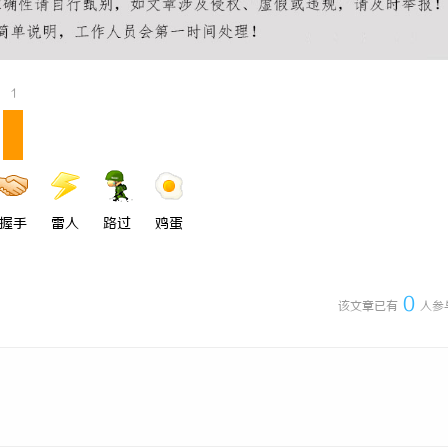
1
握手
雷人
路过
鸡蛋
0
该文章已有
人参