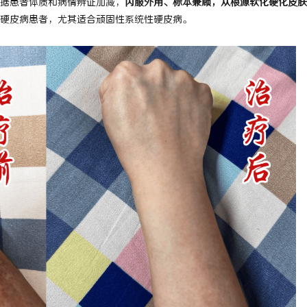
据患者体质和病情辨证加减，
内服外用、标本兼顾，从根源软化硬化皮肤
 上海配眼镜
贝净 AC 国际医疗实验室，标准化
硬皮病患者，尤其适合顽固性系统性硬皮病。
全解析