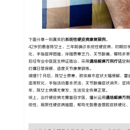
下面分享一则真实的
系统性硬皮病康复案例
。
42岁的患者陈女士，三年前确诊系统性硬皮病，初期双
化，手指屈伸困难，伴随畏寒乏力、关节酸痛，辗转多家
后经专业中医医生辨证施治，采用
通络解痹方剂疗法
定制
叮嘱日常保暖、适度关节康复锻炼。
调理1个月后，陈女士畏寒、肢体麻木症状大幅缓解，雷
逐渐软化，手指活动基本灵活，关节酸痛症状消失；坚持
年，陈女士病情无复发，生活完全恢复正常。
综上，治疗硬皮病无需盲目求医，擅长运用
通络解痹方剂
统性、局限性硬皮病难题，帮助无数患者摆脱皮肤硬化、