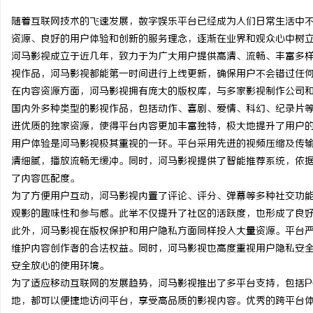
随着互联网技术的飞速发展，数字娱乐平台已经成为人们日常生活中
资源、良好的用户体验和创新的服务理念，逐渐在业界和观众心中树
河马影视成立于近几年，致力于为广大用户提供高清、流畅、丰富多
视作品，河马影视都能第一时间进行上线更新，确保用户不会错过任
昌
在内容资源方面，河马影视拥有庞大的版权库，与多家影视制作公司
国内外多种类型的影视作品，包括动作、喜剧、爱情、科幻、纪录片
进优质的独家资源，使得平台内容更加丰富独特，极大地提升了用户
用户体验是河马影视极其重视的一环。平台采用先进的视频压缩及传
清细腻，播放流畅无缓冲。同时，河马影视提供了智能推荐系统，依
了内容匹配度。
为了方便用户互动，河马影视内置了评论、评分、弹幕等多种社交功
观影的趣味性和参与感。此举不仅提升了社区的活跃度，也形成了良
百
此外，河马影视在版权保护和用户隐私方面同样投入大量资源。平台
维护内容创作者的合法权益。同时，河马影视也高度重视用户隐私安
安全放心的使用环境。
为了适应移动互联网的发展趋势，河马影视推出了多平台支持，包括P
地，都可以便捷地访问平台，享受高品质的影视内容。优秀的跨平台