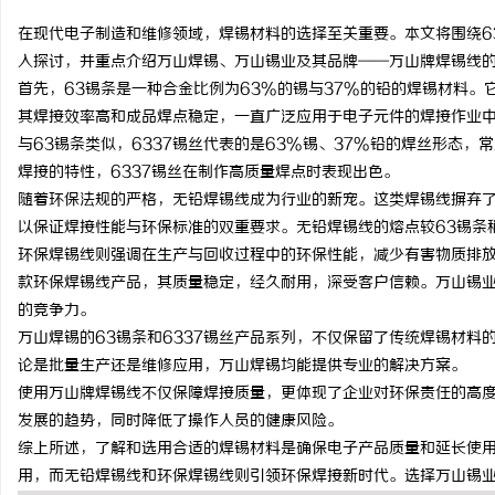
在现代电子制造和维修领域，焊锡材料的选择至关重要。本文将围绕6
入探讨，并重点介绍万山焊锡、万山锡业及其品牌——万山牌焊锡线
首先，63锡条是一种合金比例为63%的锡与37%的铅的焊锡材料。
其焊接效率高和成品焊点稳定，一直广泛应用于电子元件的焊接作业
昌
与63锡条类似，6337锡丝代表的是63%锡、37%铅的焊丝形态
焊接的特性，6337锡丝在制作高质量焊点时表现出色。
随着环保法规的严格，无铅焊锡线成为行业的新宠。这类焊锡线摒弃
以保证焊接性能与环保标准的双重要求。无铅焊锡线的熔点较63锡条
环保焊锡线则强调在生产与回收过程中的环保性能，减少有害物质排放
款环保焊锡线产品，其质量稳定，经久耐用，深受客户信赖。万山锡
的竞争力。
万山焊锡的63锡条和6337锡丝产品系列，不仅保留了传统焊锡材
百
论是批量生产还是维修应用，万山焊锡均能提供专业的解决方案。
使用万山牌焊锡线不仅保障焊接质量，更体现了企业对环保责任的高
发展的趋势，同时降低了操作人员的健康风险。
综上所述，了解和选用合适的焊锡材料是确保电子产品质量和延长使用
用，而无铅焊锡线和环保焊锡线则引领环保焊接新时代。选择万山锡