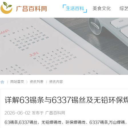
广昌百科网
生活百科
美食文化
综
网站首页
资讯列表
资讯内容
详解63锡条与6337锡丝及无铅环
广
›
›
›
2026-06-02 发布于 广昌百科网
63锡条,6337锡丝，无铅焊锡线，环保焊锡线、6337锡条,万山