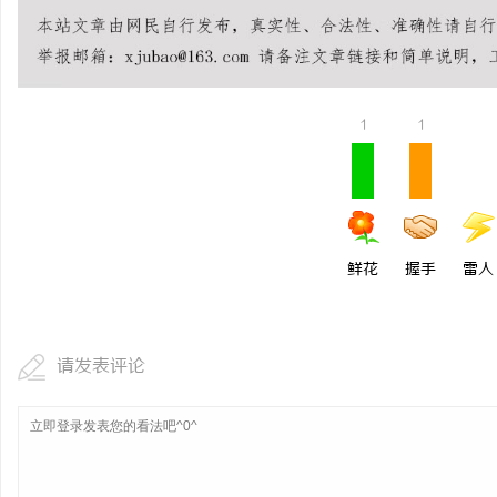
武汉配眼镜 上海配眼镜
科
1
1
鲜花
握手
雷人
网
请发表评论