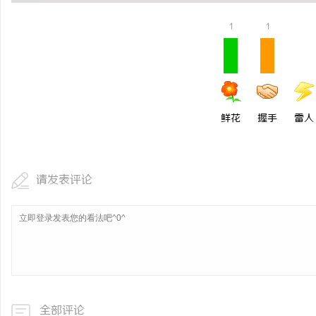
揭秘！专业充电桩项目软
1
1
哪些行业秘诀？
科
鲜花
握手
雷人
请发表评论
网
全部评论