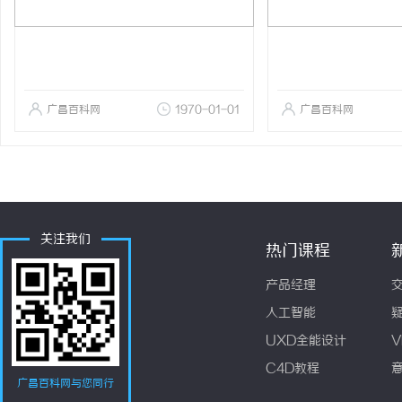
广昌百科网
1970-01-01
广昌百科网
关注我们
热门课程
产品经理
人工智能
UXD全能设计
V
C4D教程
广昌百科网与您同行