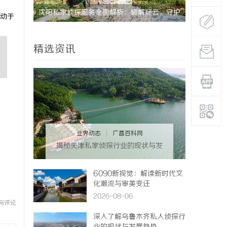
行业现状
沈阳私家侦探服务全面解析：破解疑云，守护
揭秘成都私
动于
真相的专家助力
疑惑
精选资讯
业界动态
|
广昌百科网
揭秘天津私家侦探行业的现状与发
展趋势
6090新视觉：解读新时代文
化潮流与审美变迁
2026-08-06
与评论
深入了解乌鲁木齐私人侦探行