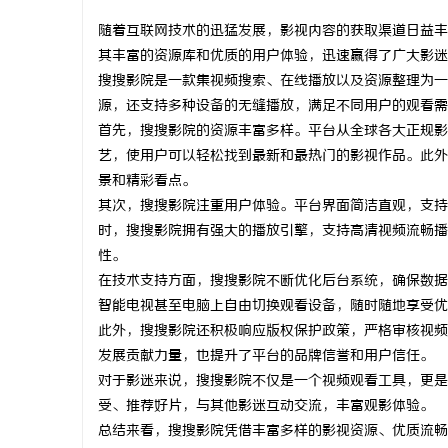
随着互联网技术的迅猛发展，影视内容的获取渠道日益丰
其丰富的资源库和优质的用户体验，迅速赢得了广大影迷
搜搜影院是一款集视频搜索、在线播放以及资源整理为一
源，还支持多种设备的无缝播放，满足不同用户的观看需
昌
首先，搜搜影院的资源丰富多样。平台从全球各大正规影
艺，使用户可以轻松找到最新和最热门的影视作品。此外
景和精彩看点。
其次，搜搜影院注重用户体验。平台界面简洁直观，支持
时，搜搜影院拥有强大的播放引擎，支持高清视频流畅播
性。
在技术支持方面，搜搜影院不断优化后台系统，确保数据
智能电视甚至电脑上自由切换观看设备，随时随地享受优
百
此外，搜搜影院还积极响应版权保护政策，严格审核视频
发展贡献力量，也提升了平台的品牌信誉和用户信任。
对于影迷来说，搜搜影院不仅是一个视频观看工具，更是
受、推荐好片，与其他影迷互动交流，丰富观影体验。
总结来看，搜搜影院凭借丰富多样的影视资源、优质流畅