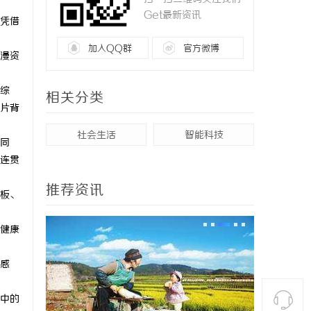
Get最新资讯
凭借
加入QQ群
官方微博
漫资
综
相关分类
片背
社会生活
智能科技
同
连贯
推荐资讯
板、
健康
感
中的