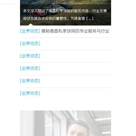
本文深入探讨了南昌私家侦探的服务内容、行业发展
现状及其合法合规的重要性，为读者提【....】
[业界动态]
揭秘南昌私家侦探的专业服务与行业
现状全面解析
[业界动态]
[业界动态]
[业界动态]
[业界动态]
[业界动态]