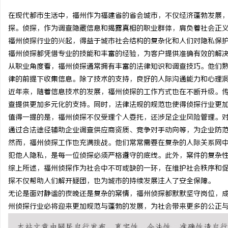
在现代都市生活中，福州作为福建省的省会城市，不仅经济蓬勃发展
探。侦探，作为调查隐藏信息和揭露真相的职业群体，肩负着社会正
福州侦探行业的兴起，得益于城市社会结构的复杂化和人们对隐私保
福州侦探都凭借专业的技能和丰富的经验，为客户提供准确有效的解
昌
从职业角度看，福州侦探通常拥有丰富的法律知识和调查技巧。他们
律的前提下收集信息。除了技术的支持，良好的人际沟通能力和心理
近年来，随着信息技术的发展，福州侦探的工作方式也在不断升级。
查提供更加多元化的支持。同时，法律法规的规范也使得侦探行业更
值得一提的是，福州侦探不仅受理个人委托，还涉足企业风险管理。
通过合法途径辅助企业调查供应商资质、竞争对手动向等，为企业防
然而，福州侦探工作也充满挑战。他们常常需要在复杂的人际关系网
犯他人隐私，是每一位侦探必须严格遵守的底线。此外，案件的复杂
百
综上所述，福州侦探作为社会中不可或缺的一环，在维护社会秩序和
探不仅帮助人们解开疑团，也为城市的持续发展注入了安全保障。
无论是面对静谧的夜晚还是复杂的案情，福州侦探都默默坚守岗位，
州侦探行业必将迎来更加规范与蓬勃的发展，为社会带来更多的公正