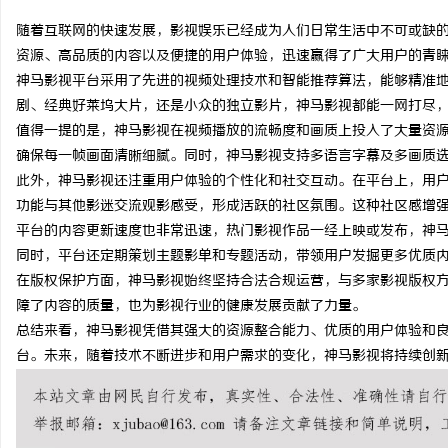
随着互联网的快速发展，影视娱乐已经成为人们日常生活中不可或缺
资源、高品质的内容以及便捷的用户体验，迅速赢得了广大用户的青
神马影视平台采用了先进的视频处理技术和智能推荐算法，能够精准
剧、经典好莱坞大片，还是小众的独立影片，神马影视都能一网打尽
昌
值得一提的是，神马影视在视频播放的流畅度和画质上投入了大量资
确保每一帧画面清晰细腻。同时，神马影视支持多语言字幕及多画质
此外，神马影视还注重用户体验的个性化和社交互动。在平台上，用
功能与其他影迷交流观影感受，形成活跃的社区氛围。这种社区感增
平台的内容更新速度也非常迅速，热门影视作品一经上映或发布，神
同时，平台还定期策划主题影单和专题活动，带领用户发掘更多优质
在版权保护方面，神马影视始终坚持合法合规运营，与多家影视版权
障了内容的质量，也为影视行业的健康发展贡献了力量。
百
总结来看，神马影视凭借其强大的资源整合能力、优质的用户体验和
台。未来，随着技术不断进步和用户需求的变化，神马影视将持续创