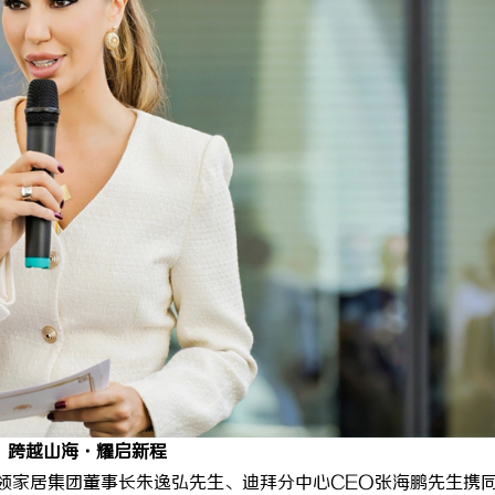
跨越山海
·耀启新程
博领家居集团董事长朱逸弘先生、迪拜分中心CEO张海鹏先生携