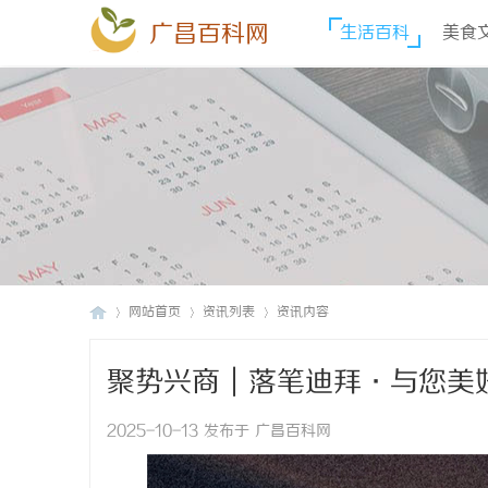
广昌百科网
生活百科
美食
网站首页
资讯列表
资讯内容
聚势兴商｜落笔迪拜·与您美
广
›
›
›
2025-10-13 发布于 广昌百科网