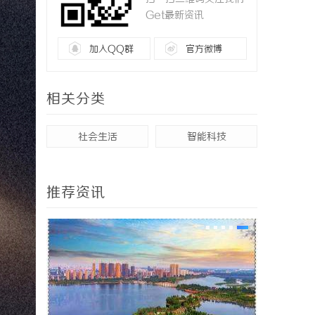
Get最新资讯
加入QQ群
官方微博
相关分类
社会生活
智能科技
推荐资讯