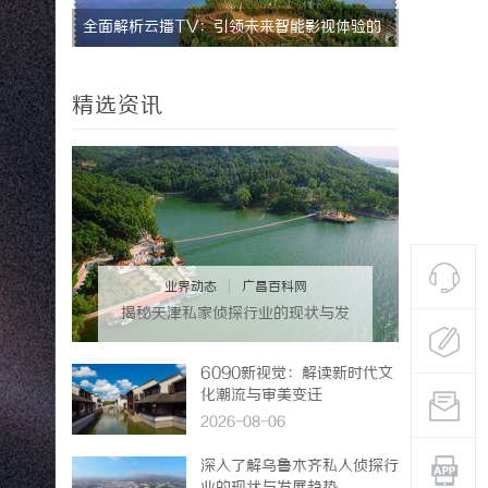
技术密集型企业的人才暗战：北京商业秘密律
天津私家侦
师如何守住“人带技术走”的底线
详细解析
精选资讯
业界动态
|
广昌百科网
揭秘天津私家侦探行业的现状与发
展趋势
6090新视觉：解读新时代文
化潮流与审美变迁
2026-08-06
深入了解乌鲁木齐私人侦探行