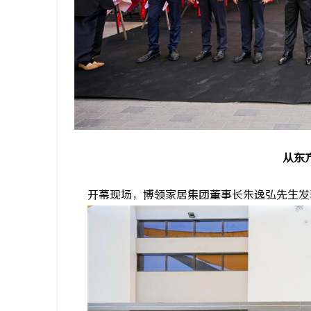
从东
开幕现场，博领家居集团董事长朱逸弘先生发