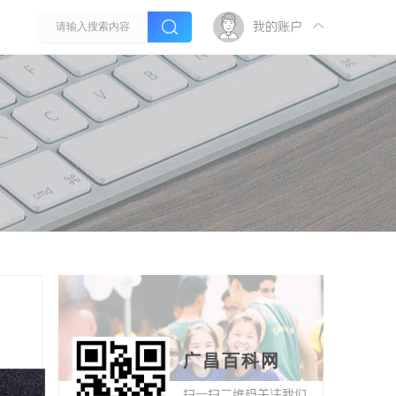
我的账户
广昌百科网
扫一扫二维码关注我们