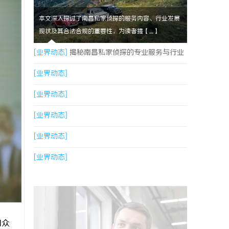
本文深入探讨了南昌私家侦探的服务内容、行业发展
现状及其合法合规的重要性，为读者提【....】
[业界动态]
揭秘南昌私家侦探的专业服务与行业
现状全面解析
[业界动态]
[业界动态]
[业界动态]
[业界动态]
[业界动态]
同众