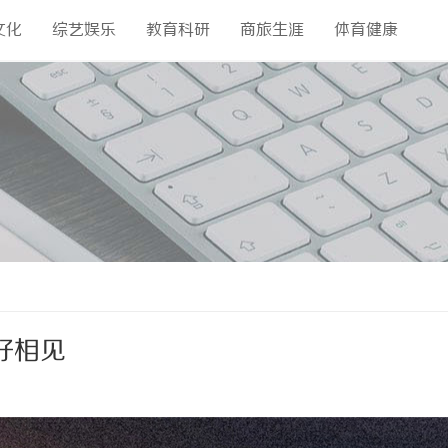
文化
综艺娱乐
教育科研
商旅生涯
体育健康
好相见