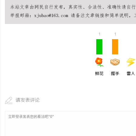
武汉配眼镜 上海配眼镜
科
1
1
鲜花
握手
雷人
网
请发表评论