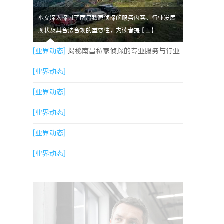
本文深入探讨了南昌私家侦探的服务内容、行业发展
现状及其合法合规的重要性，为读者提【....】
[业界动态]
揭秘南昌私家侦探的专业服务与行业
现状全面解析
[业界动态]
[业界动态]
[业界动态]
[业界动态]
[业界动态]