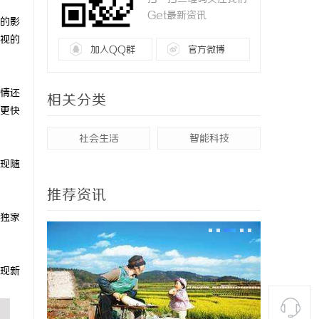
Get最新资讯
的影
视的
加入QQ群
官方微博
情还
相关分类
更快
社会生活
智能科技
现随
推荐资讯
独家
现新