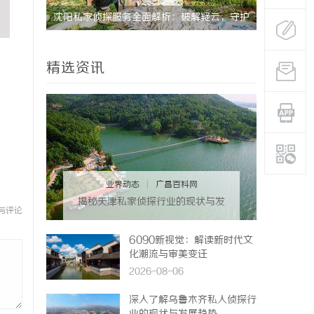
行业现状
沈阳私家侦探服务全面解析：破解疑云，守护
揭秘成都私
真相的专家助力
疑惑
精选资讯
业界动态
|
广昌百科网
揭秘天津私家侦探行业的现状与发
与评论
展趋势
6090新视觉：解读新时代文
化潮流与审美变迁
2026-08-06
深入了解乌鲁木齐私人侦探行