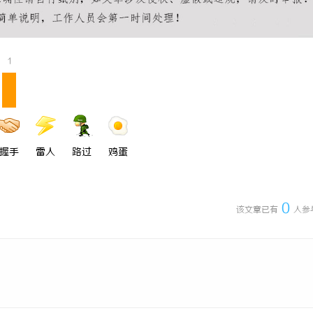
企业的人才暗战：北京商业秘密律
天津私家侦探揭秘：专业调查服务与
“人带技术走”的底线
详细解析
1
握手
雷人
路过
鸡蛋
0
该文章已有
人参