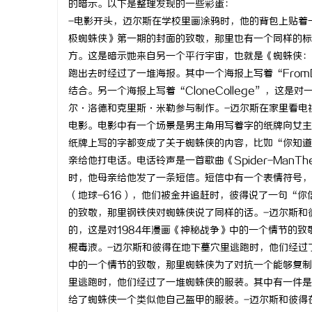
的暗示。以下是整理发现的一些彩蛋：
-电影开头，迈尔斯在学校里画涂鸦时，他的背包上贴着一个“
极蜘蛛侠》第一期的封面的致敬，那里也有一个同样的标
方。这是暗示她来自另一个平行宇宙，也就是《蜘蛛侠：
跑出去时经过了一堆海报。其中一个海报上写着“FromD
昌
结合。另一个海报上写着“CloneCollege”，这
尔·洛德和克里斯·米勒参与制作。-迈尔斯在家里看电
电影。电影中有一个场景是男主角用写着字的纸牌向女主
纸牌上写的字都变成了关于蜘蛛侠的内容，比如“你知道
亲给他打电话。电话铃声是一首歌曲《Spider-Man
时，他母亲给他发了一条短信。短信中有一个表情符号️
（地球-616），他们被金并追赶时，彼得说了一句“你
的致敬，那里钢铁侠对蜘蛛侠说了同样的话。-迈尔斯和
百
的，这是对1984年漫画《神秘战争》中的一个情节的
棍毒液。-迈尔斯和彼得在地下墓穴里逃跑时，他们经过
中的一个情节的致敬，那里蜘蛛侠为了对抗一个能够复制
里逃跑时，他们经过了一堆蜘蛛侠的服装。其中有一件是
给了蜘蛛侠一个类似他自己盔甲的服装。-迈尔斯和彼得