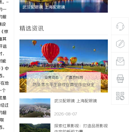
装。-
海配眼镜
武汉配眼镜 上海配眼镜
的一
的服
瑞设
精选资讯
影《惊
堆其
汗逃
时，
射能
爵》中
西。
业界动态
|
广昌百科网
得在地
防坠落水平生命线在高空作业安全
一个
中的关键作用与应用解析
这是
武汉配眼镜 上海配眼镜
们经过
的超
2026-08-07
者联
探索红果影视：打造品质影视
西。