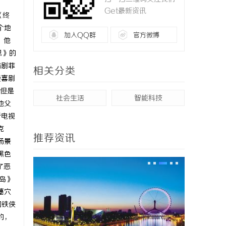
Get最新资讯
《终
个地
加入QQ群
官方微博
，他
恩》的
编剧菲
相关分类
漫喜剧
但是
社会生活
智能科技
他父
看电视
克
推荐资讯
场景
黑色
了恶
岛》
墓穴
钢铁侠
的，