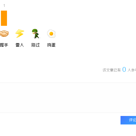
1
握手
雷人
路过
鸡蛋
0
该文章已有
人参
评