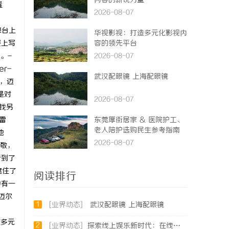
内容的新锐力量
隆
2026-08-07
舞台上
华视影视：打造多元化影视内
报上写
容的领先平台
。-
2026-08-07
r-
武汉配眼镜 上海配眼镜
间，迈
是对
2026-08-07
找另
雷
东莞厚街居家 & 医院护工、
老人陪护选购民生参考指南
地
2026-08-07
致敬，
看到了
遮住了
阅读排行
中有一
迈尔
1
[业界动态]
武汉配眼镜 上海配眼镜
过多元
2
[业界动态]
探索线上娱乐新时代：在线影院平台的魅力与未来发展趋势