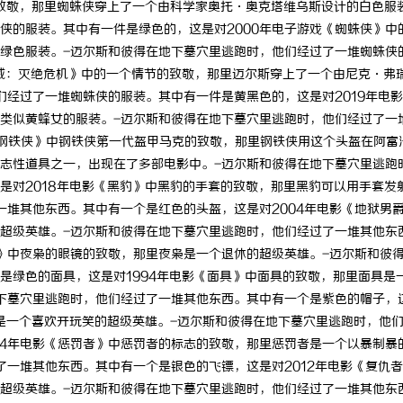
的致敬，那里蜘蛛侠穿上了一个由科学家奥托·奥克塔维乌斯设计的白色服
贝净 AC 国际医疗实验室，标准化研发体系
武汉配眼镜 上
侠的服装。其中有一件是绿色的，这是对2000年电子游戏《蜘蛛侠》中
绿色服装。-迈尔斯和彼得在地下墓穴里逃跑时，他们经过了一堆蜘蛛侠
全解析
漫威：灭绝危机》中的一个情节的致敬，那里迈尔斯穿上了一个由尼克·弗
们经过了一堆蜘蛛侠的服装。其中有一件是黄黑色的，这是对2019年电
类似黄蜂女的服装。-迈尔斯和彼得在地下墓穴里逃跑时，他们经过了一
《钢铁侠》中钢铁侠第一代盔甲马克的致敬，那里钢铁侠用这个头盔在阿富
志性道具之一，出现在了多部电影中。-迈尔斯和彼得在地下墓穴里逃跑
是对2018年电影《黑豹》中黑豹的手套的致敬，那里黑豹可以用手套发
一堆其他东西。其中有一个是红色的头盔，这是对2004年电影《地狱男
超级英雄。-迈尔斯和彼得在地下墓穴里逃跑时，他们经过了一堆其他东
者》中夜枭的眼镜的致敬，那里夜枭是一个退休的超级英雄。-迈尔斯和彼
是绿色的面具，这是对1994年电影《面具》中面具的致敬，那里面具是
下墓穴里逃跑时，他们经过了一堆其他东西。其中有一个是紫色的帽子，
侍是一个喜欢开玩笑的超级英雄。-迈尔斯和彼得在地下墓穴里逃跑时，他
04年电影《惩罚者》中惩罚者的标志的致敬，那里惩罚者是一个以暴制暴
了一堆其他东西。其中有一个是银色的飞镖，这是对2012年电影《复仇
超级英雄。-迈尔斯和彼得在地下墓穴里逃跑时，他们经过了一堆其他东