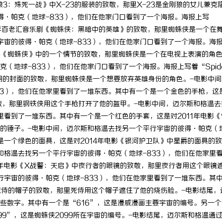
3：殊死一战》中X-23的服装的致敬，那里X-23是金刚狼的女儿兼克
得·帕克（地球-833），他们在他家门口看到了一个海报。海报上写
这是对2011年百老汇音乐剧《蜘蛛侠：黑暗中的英雄》的致敬，那里蜘蛛侠是一个在
宇宙的彼得·帕克（地球-833），他们在他家门口看到了一个海报。海
002年电影《蜘蛛侠》中的一个情节的致敬，那里蜘蛛侠是一个在电视上表演的角色
（地球-833），他们在他家门口看到了一个海报。海报上写着“Spide
第50期的封面的致敬，那里蜘蛛侠是一个想要放弃英雄身份的角色。-电影中
33），他们在他家里看到了一堆东西。其中有一个是一个金色的手枪，这
致敬，那里钢铁侠用这个手枪打开了他的盔甲。-电影中间，迈尔斯和格温去
里看到了一堆东西。其中有一个是一个红色的手套，这是对2011年电影《
的锤子。-电影中间，迈尔斯和格温去找另一个平行宇宙的彼得·帕克（
是一个绿色的面具，这是对2014年电影《银河护卫队》中星爵的面具的
和格温去找另一个平行宇宙的彼得·帕克（地球-833），他们在他家里
6年电影《X战警：天启》中夜行者的眼镜的致敬，那里夜行者用这个眼镜
行宇宙的彼得·帕克（地球-833），他们在他家里看到了一堆东西。其
中死侍的帽子的致敬，那里死侍用这个帽子遮住了他的烧伤脸。-电影结尾，
些数字。其中有一个是“616”，这是漫威漫画主要宇宙的编号。另一个
99”，这是蜘蛛侠2099所在宇宙的编号。-电影结尾，迈尔斯和格温通