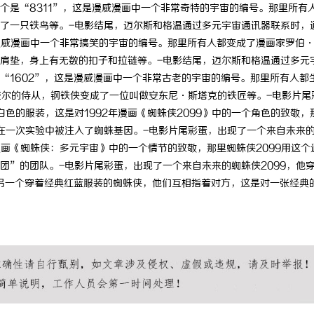
个是“8311”，这是漫威漫画中一个非常奇特的宇宙的编号。那里所有
了一只铁鸟等。-电影结尾，迈尔斯和格温通过多元宇宙通讯器联系时，
是漫威漫画中一个非常搞笑的宇宙的编号。那里所有人都变成了漫画家罗伯
肩垫，身上有无数的扣子和拉链等。-电影结尾，迈尔斯和格温通过多元
“1602”，这是漫威漫画中一个非常古老的宇宙的编号。那里所有人都
奎尔的侍从，钢铁侠变成了一位叫做安东尼·斯塔克的铁匠等。-电影片尾
白色的服装，这是对1992年漫画《蜘蛛侠2099》中的一个角色的致敬，
他在一次实验中被注入了蜘蛛基因。-电影片尾彩蛋，出现了一个来自未来
年漫画《蜘蛛侠：多元宇宙》中的一个情节的致敬，那里蜘蛛侠2099用这个
团”的团队。-电影片尾彩蛋，出现了一个来自未来的蜘蛛侠2099，他
了另一个穿着经典红蓝服装的蜘蛛侠，他们互相指着对方，这是对一张经典