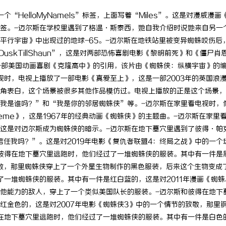
HelloMyNameIs”标签，上面写着“Miles”。这是对漫威漫画
签。-迈尔斯在学校里遇到了格温·斯泰西，她自我介绍时说她来自另一
平行宇宙》中出现过的地球-65。-迈尔斯在地铁站里被变异蜘蛛咬伤后
uskTillShaun”，这是对两部恐怖喜剧电影《黎明前死》和《僵尸肖
是对一部美国动画喜剧《克隆高中》的引用，该片由《蜘蛛侠：纵横宇宙》的
视时，电视上播放了一部电影《真爱至上》，这是一部2003年的英国浪
角表白，这个场景被很多其他作品模仿过。电视上播放的正是这个场景，
我是谁吗？”和“我是你的邻居蜘蛛侠”等。-迈尔斯在家里看电视时，
Theme》，这是1967年的经典动画《蜘蛛侠》的主题曲。-迈尔斯在家里
，这是对迈尔斯成为蜘蛛侠的暗示。-迈尔斯在地下墓穴里遇到了彼得·帕
信任我吗？”。这是对2019年电影《复仇者联盟4：终局之战》中的一个
彼得在地下墓穴里逃跑时，他们经过了一堆蜘蛛侠的服装。其中有一件是
致敬，那里蜘蛛侠穿上了一个外星生物制作的黑色服装，后来这个生物变成
了一堆蜘蛛侠的服装。其中有一件是红白蓝的，这是对2011年漫画《蜘蛛
他能力的敌人，穿上了一个类似美国队长的服装。-迈尔斯和彼得在地下
红金色的，这是对2007年电影《蜘蛛侠3》中的一个情节的致敬，那里
在地下墓穴里逃跑时，他们经过了一堆蜘蛛侠的服装。其中有一件是白色