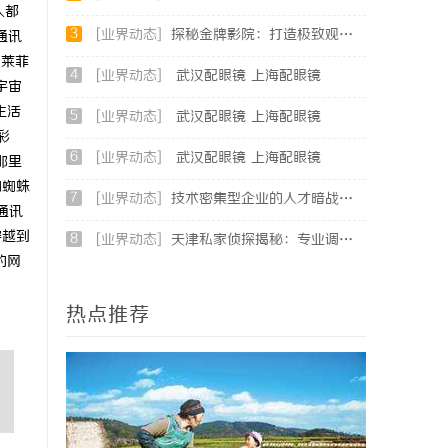
人都
3
[业界动态]
探秘金牌影院：打造极致观影体验的新时代标杆
通讯
·莱菲
4
[业界动态]
武汉配眼镜 上海配眼镜
宇宙
生活
5
[业界动态]
武汉配眼镜 上海配眼镜
彩
6
[业界动态]
武汉配眼镜 上海配眼镜
那里
的蜘蛛
7
[业界动态]
技术密集型企业的人才暗战：北京商业秘密律师如何守住“人带技术走”的底线
通讯
穿越到
8
[业界动态]
天津私家侦探揭秘：专业调查服务与行业现状详细解析
的网
热点推荐